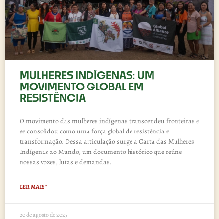
MULHERES INDÍGENAS: UM
MOVIMENTO GLOBAL EM
RESISTÊNCIA
O movimento das mulheres indígenas transcendeu fronteiras e
se consolidou como uma força global de resistência e
transformação. Dessa articulação surge a Carta das Mulheres
Indígenas ao Mundo, um documento histórico que reúne
nossas vozes, lutas e demandas.
LER MAIS "
20 de agosto de 2025