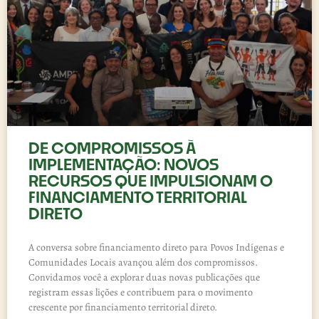
DE COMPROMISSOS À
IMPLEMENTAÇÃO: NOVOS
RECURSOS QUE IMPULSIONAM O
FINANCIAMENTO TERRITORIAL
DIRETO
A conversa sobre financiamento direto para Povos Indígenas e
Comunidades Locais avançou além dos compromissos.
Convidamos você a explorar duas novas publicações que
registram essas lições e contribuem para o movimento
crescente por financiamento territorial direto.