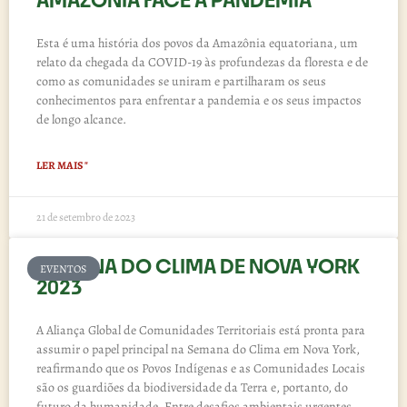
AMAZÔNIA FACE À PANDEMIA
Esta é uma história dos povos da Amazônia equatoriana, um
relato da chegada da COVID-19 às profundezas da floresta e de
como as comunidades se uniram e partilharam os seus
conhecimentos para enfrentar a pandemia e os seus impactos
de longo alcance.
LER MAIS "
21 de setembro de 2023
SEMANA DO CLIMA DE NOVA YORK
EVENTOS
2023
A Aliança Global de Comunidades Territoriais está pronta para
assumir o papel principal na Semana do Clima em Nova York,
reafirmando que os Povos Indígenas e as Comunidades Locais
são os guardiões da biodiversidade da Terra e, portanto, do
futuro da humanidade. Entre desafios ambientais urgentes,