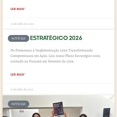
LER MAIS "
23 de julho de 2026
PLANO ESTRATÉGICO 2026
NOTÍCIAS
De Promessas à Implementação 2026: Transformando
Compromissos em Ação. Leia nosso Plano Estratégico 2026,
cocriado no Panamá em fevereiro de 2026.
LER MAIS "
15 de julho de 2026
NOTÍCIAS